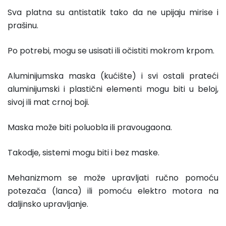
Sva platna su antistatik tako da ne upijaju mirise i
prašinu.
Po potrebi, mogu se usisati ili očistiti mokrom krpom.
Aluminijumska maska (kućište) i svi ostali prateći
aluminijumski i plastični elementi mogu biti u beloj,
sivoj ili mat crnoj boji.
Maska može biti poluobla ili pravougaona.
Takodje, sistemi mogu biti i bez maske.
Mehanizmom se može upravljati ručno pomoću
potezača (lanca) ili pomoću elektro motora na
daljinsko upravljanje.