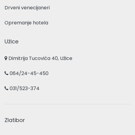
Drveni venecijaneri
Opremanje hotela
Užice
Dimitrija Tucovića 40, Užice
064/24-45-450
031/523-374
Zlatibor